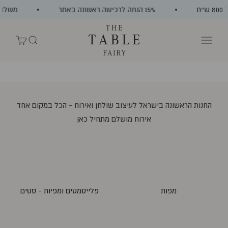
ילוג לתוכן
ח
15% הנחה לרכישה ראשונה באתר
משלוח ח
The Table Fairy
תפריט
חיפוש
עגלת קניות
Shop Sale
החנות הראשונה בישראל לעיצוב שולחן ואירוח - הכל במקום אחד
אירוח מושלם מתחיל כאן
מפות
פלייסמטים ומפיות - סטים