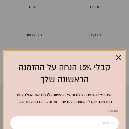
סכו״ם
כוסות
חבקים
כלי הגשה
קבלי 15% הנחה על ההזמנה
הראשונה שלך
הצטרפי למשפחה שלנו ותהיי הראשונה לגלות את הקולקציות
הצטרפו למשפחת פיית השולחן!
החדשות, לקבל הצעות בלעדיות - ומתנה ביום ההולדת שלך.
הירשמו לניוזלטר שלנו וקבלו עדכונים על מוצרים חדשים, טרנדים
שם מלא
והטבות בלעדיות