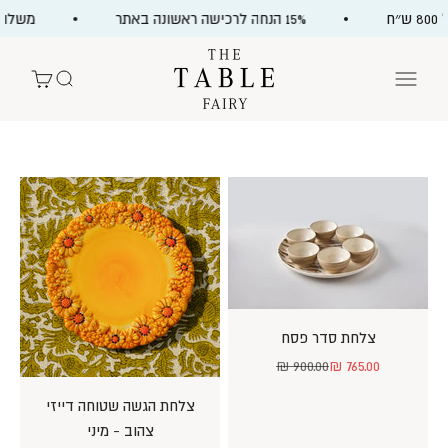
ילוג לתוכן
15% הנחה לרכישה ראשונה באתר
משלוח חי
The Table Fairy
תפריט
חיפוש
עגלת קניות
צלחת סדר פסח
מחיר מבצע
מחיר רגיל
900.00 ₪
765.00 ₪
צלחת הגשה שטוחה דייזי
צהוב - מיני