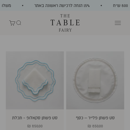
ילוג לתוכן
15% הנחה לרכישה ראשונה באתר
משלוח חינ
The Table Fairy
תפריט
חיפוש
עגלת קניות
סט פשתן פלייר – כסף
סט פשתן סקאלופ - תכלת
מחיר מבצע
מחיר מבצע
850.00 ₪
850.00 ₪