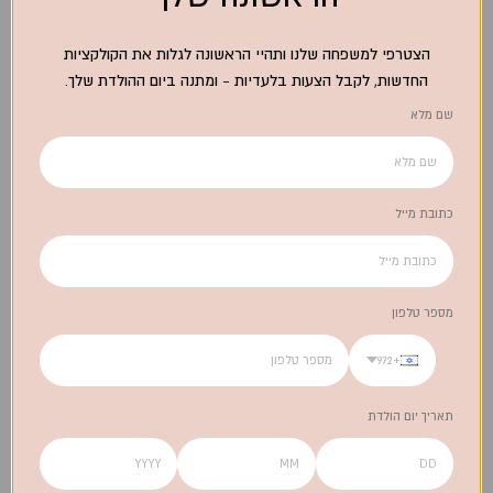
הצטרפי למשפחה שלנו ותהיי הראשונה לגלות את הקולקציות
החדשות, לקבל הצעות בלעדיות - ומתנה ביום ההולדת שלך.
שם מלא
סט פשתן סקאלופ - ורוד
סט מפיות פשתן Fluer לבן
מחיר מבצע
מחיר מבצע
850.00 ₪
850.00 ₪
כתובת מייל
מספר טלפון
+972
תאריך יום הולדת