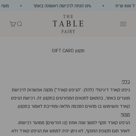
ילוג לתוכן
״ח
15% הנחה לרכישה ראשונה באתר
משלוח 
The Table Fairy
תפריט
חיפוש
עגלת קניות
תקנון GIFT CARD
כללי
גיפט קארד דיגיטלי (להלן: “הגיפט קארד”) מקנה אפשרות לרכישת
מוצרים באתר, בהתאם לתנאים המפורטים בתקנון זה. רכישת הגיפט
קארד והשימוש בו מהווים הסכמה מלאה ומחייבת לאמור בתקנון.
תוקף
הגיפט קארד תקף למשך שנה אחת (12 חודשים) ממועד רכישתו.
לאחר תום תקופת התוקף, לא ניתן יהיה לממש את הגיפט קארד ולא