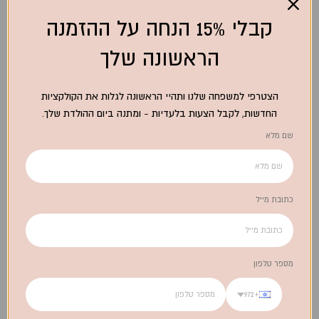
אמיתי
מחיר מבצע
390.00 ₪
קבלי 15% הנחה על ההזמנה
מחיר מבצע
190.00 ₪
הראשונה שלך
אזל מהמלאי
הצטרפי למשפחה שלנו ותהיי הראשונה לגלות את הקולקציות
החדשות, לקבל הצעות בלעדיות - ומתנה ביום ההולדת שלך.
שם מלא
כתובת מייל
סט סכיני גבינות – חול
סט כפות הגשה – שנהב | 2
חלקים
מחיר מבצע
390.00 ₪
מחיר מבצע
280.00 ₪
מספר טלפון
+972
אזל מהמלאי
אזל מהמלאי