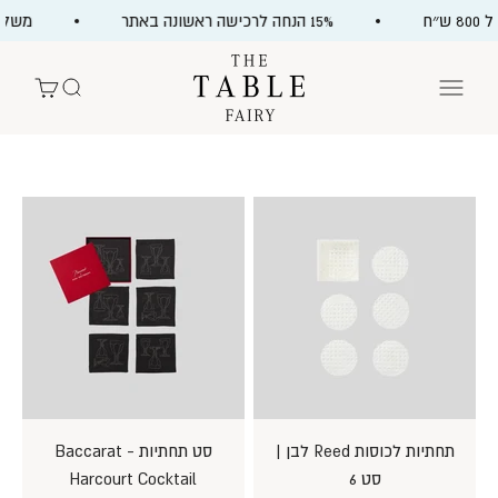
ילוג לתוכן
״ח
15% הנחה לרכישה ראשונה באתר
משלוח 
The Table Fairy
תפריט
חיפוש
עגלת קניות
תחתיות לכוסות Reed לבן |
סט תחתיות - Baccarat
סט 6
Harcourt Cocktail