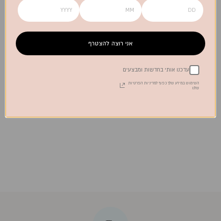
אני רוצה להצטרף
עדכנו אותי בחדשות ומבצעים
השימוש במידע שלך כפוף למדיניות הפרטיות
שלנו
לא בטוחה איך להתאים את המפה למפיות?
מתלבטת איזו מתנה תיצור את אפקט הוואו?
אנחנו כאן כדי לדייק עבורך את העיצוב והמתנה המושלמת.
צרו קשר