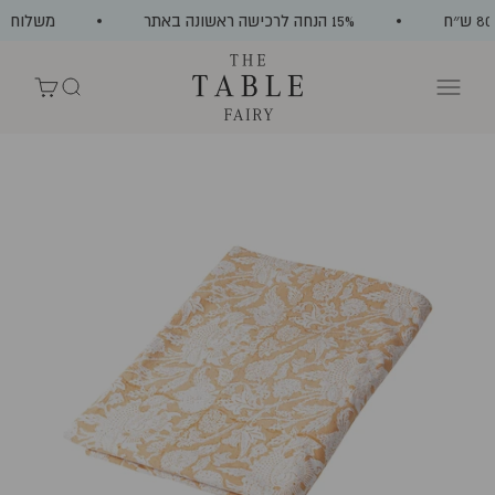
ילוג לתוכן
15% הנחה לרכישה ראשונה באתר
משלוח חינם
The Table Fairy
תפריט
חיפוש
עגלת קניות