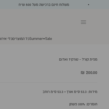
ילוג לתוכן
משלוח חינם ברכישה מעל 800 ש״ח
תפריט
Sale
Summer
כל המוצרים
כלי אירוח
מפית קורל - טורקיז ואדום
מחיר מבצע
200.00 ₪
מידות:
53.3 ס״מ אורך × 53.3 ס״מ רוחב
חומרים:
100% פשתן