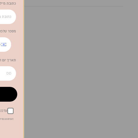
כתובת מייל
מספר טלפון
972
תאריך יום 
עדכנו
השימוש במידע